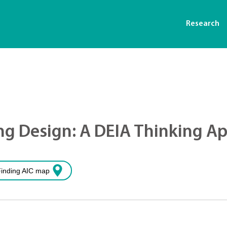
Research
ng Design: A DEIA Thinking A
inding AIC map