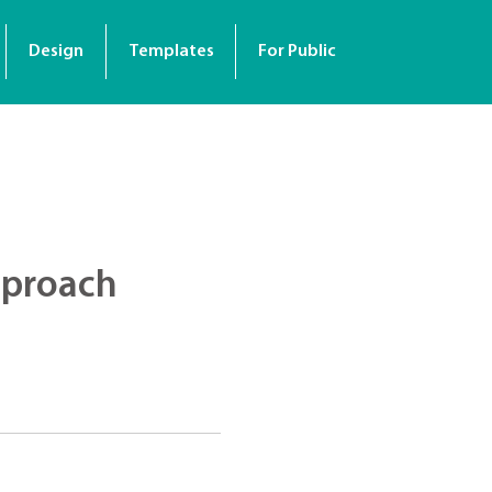
Design
Templates
For Public
pproach