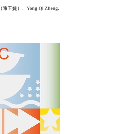
陳玉婕
、
,（
）
Yong-Qi Zheng,