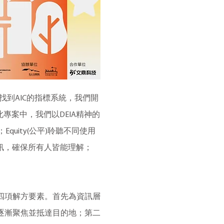
找到AIC的指標系統，我們開
案中，我們以DEIA精神的
quity(公平)聆聽不同使用
化資訊，確保所有人皆能理解；
四項解方要素。首先為資訊層
逐漸聚焦並抵達目的地；第二