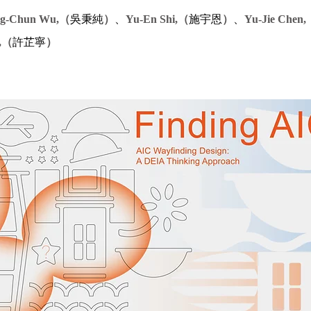
吳秉純
、
施宇恩
、
ng-Chun Wu,（
）
Yu-En Shi,（
）
Yu-Jie Chen
許芷寧
u,（
）