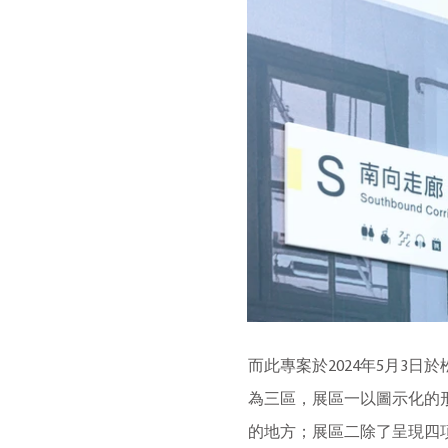
而此專案於2024年5月3
為三區，展區一以圖示化的
的地方；展區二除了呈現四