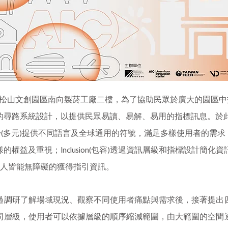
於松山文創園區南向製菸工廠二樓，為了協助民眾於廣大的園區中
尋路系統設計，以提供民眾易讀、易解、易用的指標訊息。於此專
ity(多元)提供不同語言及全球通用的符號，滿足多樣使用者的需求；E
權益及重視；Inclusion(包容)透過資訊層級和指標設計簡
)確保所有人皆能無障礙的獲得指引資訊。
過調研了解場域現況、觀察不同使用者痛點與需求後，接著提出
同層級，使用者可以依據層級的順序縮減範圍，由大範圍的空間