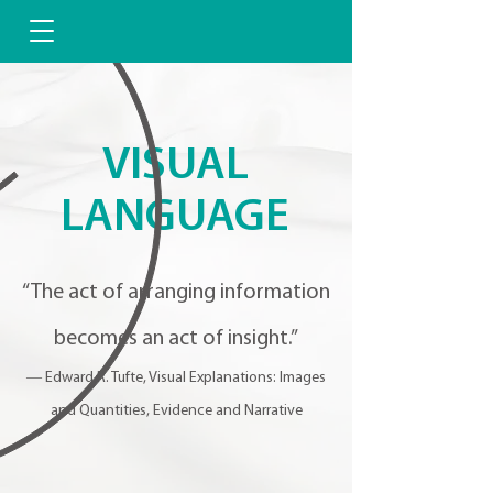
VISUAL
LANGUAGE
“The act of arranging information
becomes an act of insight.”
― Edward R. Tufte, Visual Explanations: Images
and Quantities, Evidence and Narrative