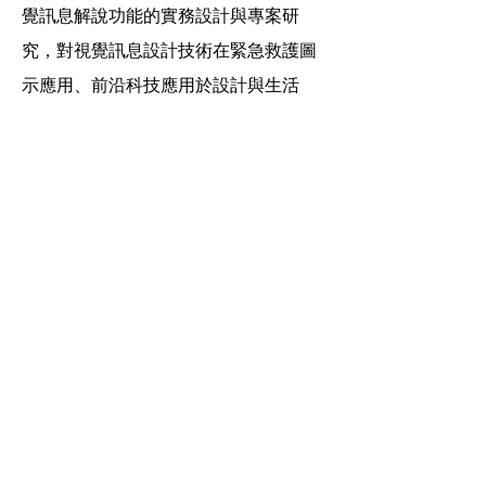
覺訊息解說功能的實務設計與專案研
究，對視覺訊息設計技術在緊急救護圖
示應用、前沿科技應用於設計與生活
(e.g., AI WOW)、健康促進知識譯轉
(e.g., BeTWeen23)和視覺服務系統規劃
建構等設計研究和視覺轉譯創作專案之
實踐。歷年團隊成員國際設計大獎及優
秀論文研究獲獎無數，2016年亦擔任設
計史與設計研究國際研討會主席
(Convenor)，榮獲2017年經濟部台灣會
展獎評審特別獎並於2017-2018年前往美
國University of Chicago擔任訪問學者
(2017-2018 TUSA Fellowship)，回國後
投入前沿科技及健康促進視覺譯轉的重